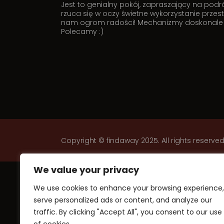
Jest to genialny pokój, zapraszający na podróż
rzuca się w oczy świetne wykorzystanie przes
nam ogrom radości! Mechanizmy doskonale sym
Polecamy :)
Copyright © findaway 2025. All rights reserved
We value your privacy
We use cookies to enhance your browsing experience,
serve personalized ads or content, and analyze our
traffic. By clicking "Accept All", you consent to our use