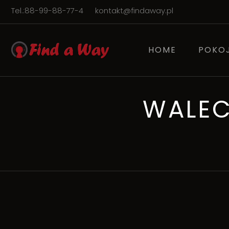
Tel.:88-99-88-77-4
kontakt@findaway.pl
HOME
POKO
WALEC