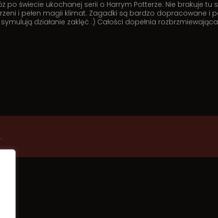
 po świecie ukochanej serii o Harrym Potterze. Nie brakuje tu s
trzeni i pełen magii klimat. Zagadki są bardzo dopracowane i p
ulują działanie zaklęć :) Całości dopełnia rozbrzmiewająca w
.