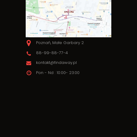
Poznań, Małe Garbary 2
88-99-88-77-4
kontakt@findaway.pl
Pon - Nd : 10:00- 23:00